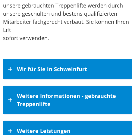
unsere gebrauchten Treppenlifte werden durch
unsere geschulten und bestens qualifizierten
Mitarbeiter fachgerecht verbaut. Sie können Ihren
Lift
sofort verwenden.
Wir für Sie in Schweinfurt
Vor Ort in Schweinfurt
Weitere Informationen - gebrauchte
Treppenlifte
Durch unsere Geschäftstätigkeit haben wir
uns einen sehr guten Überblick über die
Stadtarchitektur der Gemeinden und Städte
Kaufen bei rh-homelifte – Ihrem
Weitere Leistungen
unseres Einzugsbereiches erarbeiten