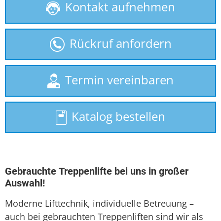
Kontakt aufnehmen
Behindertenlift
Homelift
Rückruf anfordern
Hublift
Plattformlift
Termin vereinbaren
Rollstuhllift
Katalog bestellen
Seniorenlift
Sitzlift
Treppenaufzug
Gebrauchte Treppenlifte bei uns in großer
Auswahl!
Treppenlift
Moderne Lifttechnik, individuelle Betreuung –
Treppenlift mieten
auch bei gebrauchten Treppenliften sind wir als