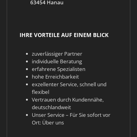
63454 Hanau
Bad Zwischenahn Wardenburg Edewecht
Baden Württemberg
Bamberg
IHRE VORTEILE AUF EINEM BLICK
Bargteheide
Barsinghausen Stadthagen
zuverlässiger Partner
individuelle Beratung
Bassum Twistringen Wildeshausen
erfahrene Spezialisten
Sulingen
hohe Erreichbarkeit
Baunatal Vellmar Hofgeismar
exzellenter Service, schnell und
flexibel
Bautzen
Vertrauen durch Kundennähe,
Bayern
deutschlandweit
Unser Service – Für Sie sofort vor
Bayreuth
Ort:
Über uns
Bergen Südheide Hambühren