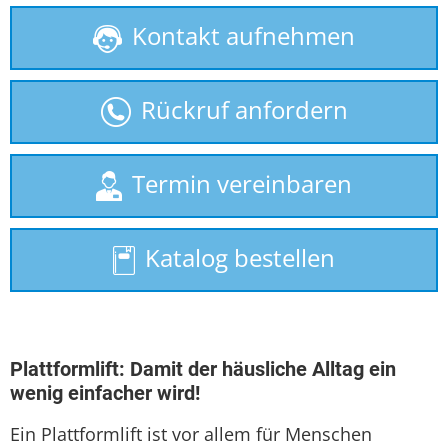
Kontakt aufnehmen
Behindertenlift
gebrauchte Treppenlifte
Rückruf anfordern
Homelift
Hublift
Termin vereinbaren
Rollstuhllift
Katalog bestellen
Seniorenlift
Sitzlift
Treppenaufzug
Plattformlift: Damit der häusliche Alltag ein
wenig einfacher wird!
Treppenlift
Ein Plattformlift ist vor allem für Menschen