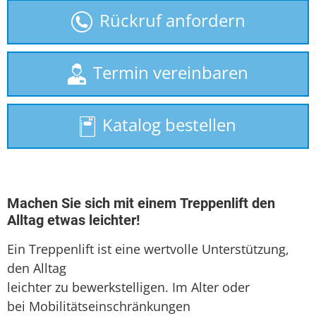
gebrauchte Treppenlifte
Rückruf anfordern
Homelift
Hublift
Termin vereinbaren
Plattformlift
Katalog bestellen
Rollstuhllift
Seniorenlift
Sitzlift
Machen Sie sich mit einem Treppenlift den
Alltag etwas leichter!
Treppenaufzug
Ein Treppenlift ist eine wertvolle Unterstützung,
Treppenlift mieten
den Alltag
leichter zu bewerkstelligen. Im Alter oder
bei Mobilitätseinschränkungen