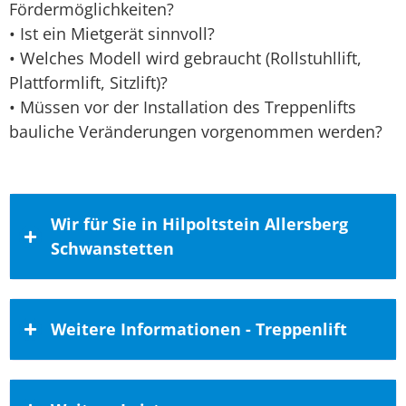
Fördermöglichkeiten?
• Ist ein Mietgerät sinnvoll?
• Welches Modell wird gebraucht (Rollstuhllift,
Plattformlift, Sitzlift)?
• Müssen vor der Installation des Treppenlifts
bauliche Veränderungen vorgenommen werden?
Wir für Sie in Hilpoltstein Allersberg
Schwanstetten
Bestellungen erhalten wir auch aus
Weitere Informationen - Treppenlift
Schwanstetten, Hilpoltstein und
Allersberg
Auch der Kreis Roth mit seinen addiert
Kaufen bei rh-homelifte – Ihrem