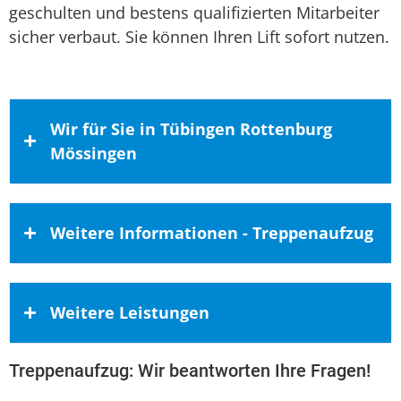
geschulten und bestens qualifizierten Mitarbeiter
sicher verbaut. Sie können Ihren Lift sofort nutzen.
Wir für Sie in Tübingen Rottenburg
Mössingen
Leben und Wohnen in Tübingen,
Weitere Informationen - Treppenaufzug
Mössingen und Rottenburg am Neckar
Natürlich ist auch der Kreis Tübingen Teil
Vergleichen Sie die Preise!
unseres Geschäftsgebietes. Durch unsere
Weitere Leistungen
Geschäftstätigkeit haben wir uns einen
Häusliche Mobilitätslösungen müssen
ausgezeichneten Überblick über die
hohen Anforderungen standhalten.
Treppenaufzug: Wir beantworten Ihre Fragen!
Stadtarchitektur der Gemeinden und Städte
Behindertenlift Koblenz
,
Hublift
Gleichwohl müssen die Preise stimmen.