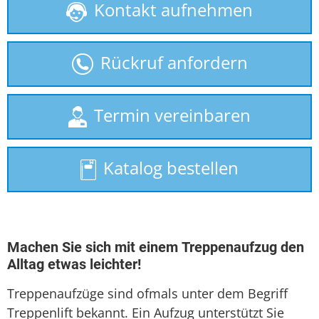
Kontakt aufnehmen
Behindertenlift
gebrauchte Treppenlifte
Rückruf anfordern
Homelift
Hublift
Termin vereinbaren
Plattformlift
Katalog bestellen
Rollstuhllift
Seniorenlift
Sitzlift
Machen Sie sich mit einem Treppenaufzug den
Alltag etwas leichter!
Treppenlift
Treppenaufzüge sind ofmals unter dem Begriff
Treppenlift mieten
Treppenlift bekannt. Ein Aufzug unterstützt Sie