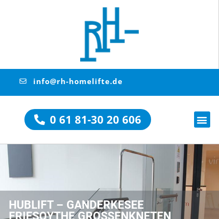
info@rh-homelifte.de
0 61 81-30 20 606
HUBLIFT – GANDERKESEE
FRIESOYTHE GROSSENKNETEN