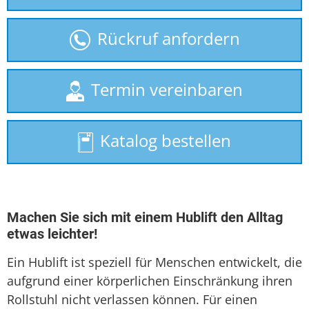
gebrauchte Treppenlifte
Rückruf anfordern
Homelift
Plattformlift
Termin vereinbaren
Rollstuhllift
Katalog bestellen
Seniorenlift
Sitzlift
Treppenaufzug
Machen Sie sich mit einem Hublift den Alltag
etwas leichter!
Treppenlift
Ein Hublift ist speziell für Menschen entwickelt, die
Treppenlift mieten
aufgrund einer körperlichen Einschränkung ihren
Rollstuhl nicht verlassen können. Für einen