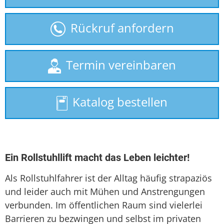
gebrauchte Treppenlifte
Rückruf anfordern
Homelift
Hublift
Termin vereinbaren
Plattformlift
Katalog bestellen
Seniorenlift
Sitzlift
Treppenaufzug
Ein Rollstuhllift macht das Leben leichter!
Treppenlift
Als Rollstuhlfahrer ist der Alltag häufig strapaziös
und leider auch mit Mühen und Anstrengungen
Treppenlift mieten
verbunden. Im öffentlichen Raum sind vielerlei
Barrieren zu bezwingen und selbst im privaten