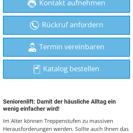
Kontakt aufnehmen
Behindertenlift
gebrauchte Treppenlifte
Rückruf anfordern
Homelift
Hublift
Termin vereinbaren
Plattformlift
Katalog bestellen
Rollstuhllift
Sitzlift
Treppenaufzug
Seniorenlift: Damit der häusliche Alltag ein
wenig einfacher wird!
Treppenlift
Im Alter können Treppenstufen zu massiven
Treppenlift mieten
Herausforderungen werden. Sollte auch Ihnen das