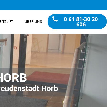
0 61 81-30 20
SITZLIFT
ÜBER UNS
606
HORB
reudenstadt Horb