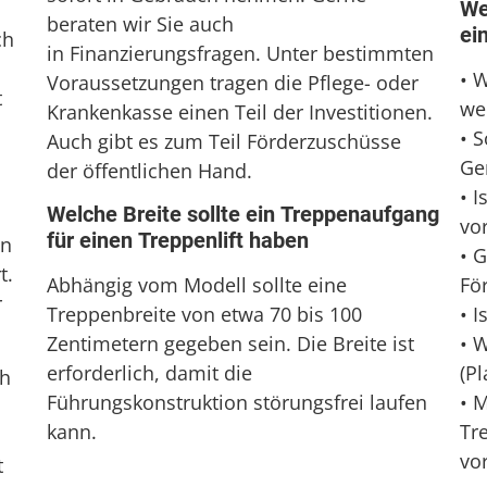
We
beraten wir Sie auch
ei
ch
in Finanzierungsfragen. Unter bestimmten
• 
Voraussetzungen tragen die Pflege- oder
t
we
Krankenkasse einen Teil der Investitionen.
• 
Auch gibt es zum Teil Förderzuschüsse
Ge
der öffentlichen Hand.
• 
Welche Breite sollte ein Treppenaufgang
vo
für einen Treppenlift haben
on
• G
t.
Fö
Abhängig vom Modell sollte eine
r
• I
Treppenbreite von etwa 70 bis 100
• 
Zentimetern gegeben sein. Die Breite ist
(Pl
erforderlich, damit die
ch
• 
Führungskonstruktion störungsfrei laufen
Tr
kann.
vo
t