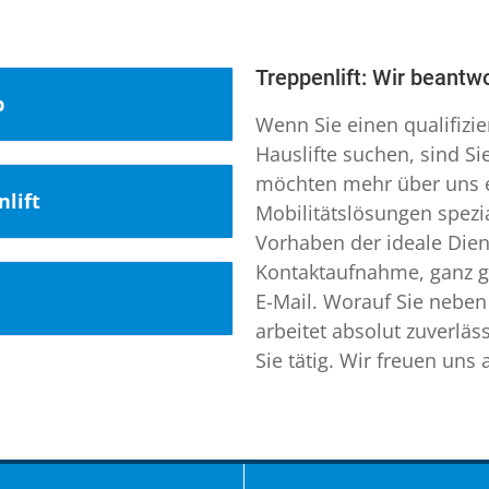
Treppenlift: Wir beantw
b
Wenn Sie einen qualifizi
Hauslifte suchen, sind Si
möchten mehr über uns er
am Neckar,
lift
Mobilitätslösungen spezia
Vorhaben der ideale Dien
Regierungsbezirk
Kontaktaufnahme, ganz gl
 Ihr Experte für
erg. In Summe leben
E-Mail. Worauf Sie nebe
 der Region. Das
arbeitet absolut zuverlä
reudenstadt ist
Sie tätig. Wir freuen uns
obilitätslösungen
rmlift Marl Gladbeck
den-Württemberg. Die
 Ihr qualifizierter
ollstuhllift Eisenach
,
rb am Neckar,
eme. Unser
ich Zülpich
g. Der Landkreis
 Hanau. Wir halten
rtal
,
Hublift
ungsregion
ormlifte, Sitzlifte und