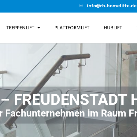
info@rh-homelifte.de
TREPPENLIFT
PLATTFORMLIFT
HUBLIFT
 – FREUDENSTADT 
 Ihr Fachunternehmen im Raum F