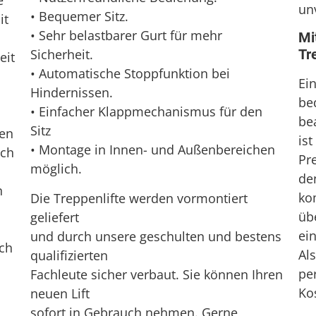
e
un
• Bequemer Sitz.
it
• Sehr belastbarer Gurt für mehr
Mi
Sicherheit.
Tr
eit
• Automatische Stoppfunktion bei
l
Ei
Hindernissen.
be
• Einfacher Klappmechanismus für den
bea
Sitz
sen
is
• Montage in Innen- und Außenbereichen
ich
Pr
möglich.
de
n
ko
Die Treppenlifte werden vormontiert
üb
geliefert
ei
und durch unsere geschulten und bestens
ach
Al
qualifizierten
pe
Fachleute sicher verbaut. Sie können Ihren
Ko
neuen Lift
sofort in Gebrauch nehmen. Gerne