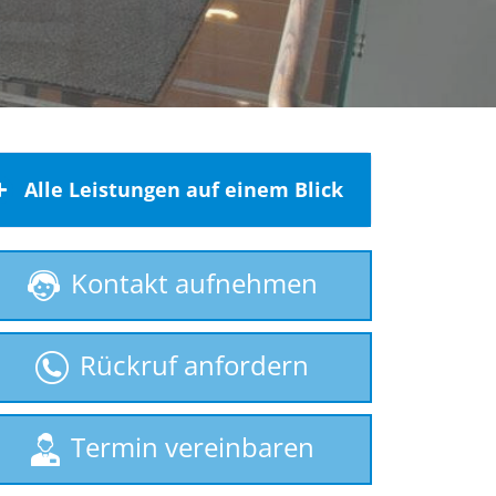
Alle Leistungen auf einem Blick
Behindertenlift
Kontakt aufnehmen
gebrauchte Treppenlifte
Homelift
Rückruf anfordern
Hublift
Plattformlift
Rollstuhllift
Termin vereinbaren
Seniorenlift
Sitzlift