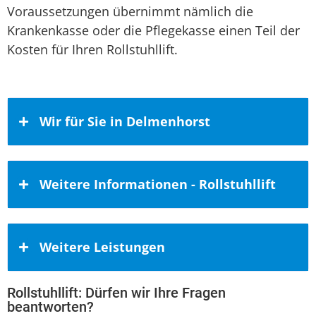
Voraussetzungen übernimmt nämlich die
Krankenkasse oder die Pflegekasse einen Teil der
Kosten für Ihren Rollstuhllift.
Wir für Sie in Delmenhorst
Vor Ort in Delmenhorst
Weitere Informationen - Rollstuhllift
„Ich bin jetzt immer da, wo du nicht bist
und das ist immer Delmenhorst“, dieser
Faire Preise – darauf dürfen Sie setzen!
Weitere Leistungen
Satz stammt von der deutschen Band
Element Of Crime. Mit ihrem Hit
Häusliche Mobilitätslösungen müssen
„Delmenhorst“ schufen die erfolgreichen
hohen Ansprüchen gerecht werden.
Rollstuhllift: Dürfen wir Ihre Fragen
Hublift Speyer
,
Treppenaufzug Kronshagen
,
Musikern eine formidable Hommage an
beantworten?
Trotzdem sollen die Preise stimmen. Das