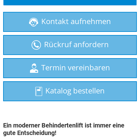
Kontakt aufnehmen
gebrauchte Treppenlifte
Homelift
Rückruf anfordern
Hublift
Plattformlift
Termin vereinbaren
Rollstuhllift
Katalog bestellen
Seniorenlift
Sitzlift
Treppenaufzug
Ein moderner Behindertenlift ist immer eine
gute Entscheidung!
Treppenlift