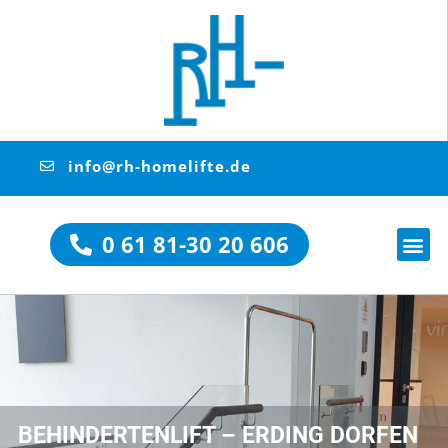
info@rh-homelifte.de
0 61 81-30 20 606
BEHINDERTENLIFT – ERDING DORFEN