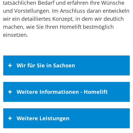
tatsächlichen Bedarf und erfahren Ihre Wünsche
und Vorstellungen. Im Anschluss daran entwickeln
wir ein detailliertes Konzept, in dem wir deutlich
machen, wie Sie Ihren Homelift bestmöglich
einsetzen.
Wir für Sie in Sachsen
Unser Leistungsprogramm für Kunden
Weitere Informationen - Homelift
aus Sachsen
Durch unsere Geschäftstätigkeit haben wir
Hohe Qualität, beste Preise –
uns einen ausgezeichneten Überblick über
Weitere Leistungen
Mobilitätslösungen vom Fachbetrieb
die Architektur der Gemeinden und Städte