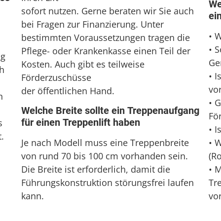
We
sofort nutzen. Gerne beraten wir Sie auch
ei
bei Fragen zur Finanzierung. Unter
• 
bestimmten Voraussetzungen tragen die
• 
Pflege- oder Krankenkasse einen Teil der
ng
Ge
Kosten. Auch gibt es teilweise
ch
• 
Förderzuschüsse
vo
der öffentlichen Hand.
n
• G
Welche Breite sollte ein Treppenaufgang
Fö
für einen Treppenlift haben
s
• I
.
• 
Je nach Modell muss eine Treppenbreite
(Ro
von rund 70 bis 100 cm vorhanden sein.
• 
Die Breite ist erforderlich, damit die
Tr
Führungskonstruktion störungsfrei laufen
vo
kann.