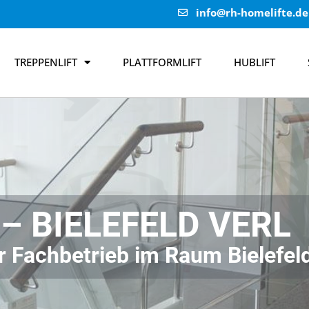
info@rh-homelifte.de
TREPPENLIFT
PLATTFORMLIFT
HUBLIFT
– BIELEFELD VERL
hr Fachbetrieb im Raum Bielefel