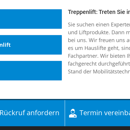
Treppenlift: Treten Sie 
Sie suchen einen Experte
und Liftprodukte. Dann 
bei uns. Wir freuen uns a
lift
es um Hauslifte geht, sin
und Verl. Durch
Fachpartner. Wir bieten 
en ausgezeichneten
fachgerecht durchgeführt
ösungen beim
 Städte und Gemeinden
Stand der Mobilitätstechn
ld und Verl erreichen
en. Zögern Sie also
obilitätslösungen
auchte Treppenlifte
en sofort Verbindung
 Ihr qualifizierter
rg
,
Plattformlift
uch eine kurze Mail
eme. Unser
hagen Eggersdorf
,
Rückruf anfordern
Termin vereinb
zentral in Hanau. Wir
,
Treppenaufzug
reppenlifte, Hublifte,
ielefeld
egberg
,
eichender Stückzahl zum