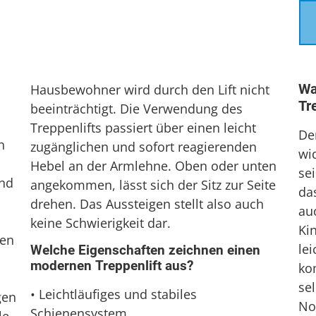
Wa
Hausbewohner wird durch den Lift nicht
Tr
beeinträchtigt. Die Verwendung des
Treppenlifts passiert über einen leicht
De
n
zugänglichen und sofort reagierenden
wi
Hebel an der Armlehne. Oben oder unten
se
und
angekommen, lässt sich der Sitz zur Seite
da
drehen. Das Aussteigen stellt also auch
au
keine Schwierigkeit dar.
Kin
nen
le
Welche Eigenschaften zeichnen einen
modernen Treppenlift aus?
kom
sel
• Leichtläufiges und stabiles
gen
No
Schienensystem