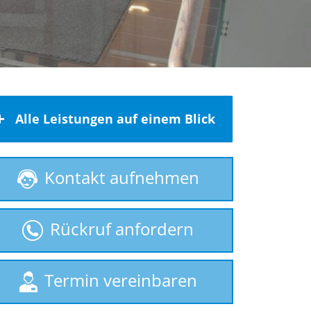
Alle Leistungen auf einem Blick
Behindertenlift
Kontakt aufnehmen
gebrauchte Treppenlifte
Homelift
Rückruf anfordern
Hublift
Plattformlift
Rollstuhllift
Termin vereinbaren
Seniorenlift
Sitzlift