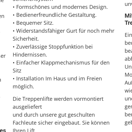
le
un
• Formschönes und modernes Design.
• Bedienerfreundliche Gestaltung.
Mi
en
• Bequemer Sitz.
Tr
• Widerstandsfähiger Gurt für noch mehr
e
Ei
Sicherheit.
be
• Zuverlässige Stoppfunktion bei
bea
Hindernissen.
ser
ab
• Einfacher Klappmechanismus für den
Unt
Sitz
Mo
• Installation Im Haus und im Freien
n
Au
möglich.
wi
.
un
Die Treppenlifte werden vormontiert
ge
ausgeliefert
be
und durch unsere gut geschulten
ge
Fachleute sicher eingebaut. Sie können
res
Ihren Lift