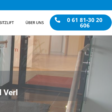
0 61 81-30 20
SITZLIFT
ÜBER UNS
606
d Verl