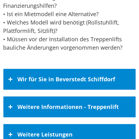
Finanzierungshilfen?
• Ist ein Mietmodell eine Alternative?
• Welches Modell wird benötigt (Rollstuhllift,
Plattformlift, Sitzlift)?
• Müssen vor der Installation des Treppenlifts
bauliche Änderungen vorgenommen werden?
Wir für Sie in Beverstedt Schiffdorf
Zufriedene Kunden haben wir auch in
Weitere Informationen - Treppenlift
Beverstedt und Schiffdorf
Die Gemeinden Beverstedt und Schiffdorf
Kaufen Sie hochwertige häusliche
zählen zum Einzugsbereich unseres
Weitere Leistungen