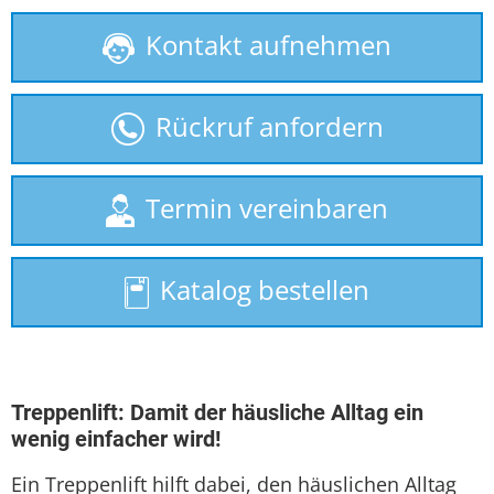
Kontakt aufnehmen
Behindertenlift
gebrauchte Treppenlifte
Rückruf anfordern
Homelift
Hublift
Termin vereinbaren
Plattformlift
Katalog bestellen
Rollstuhllift
Seniorenlift
Sitzlift
Treppenlift: Damit der häusliche Alltag ein
wenig einfacher wird!
Treppenaufzug
Ein Treppenlift hilft dabei, den häuslichen Alltag