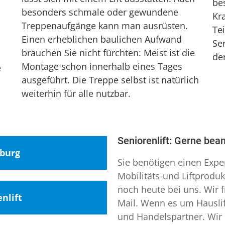
be
besonders schmale oder gewundene
Kr
Treppenaufgänge kann man ausrüsten.
Te
Einen erheblichen baulichen Aufwand
Se
brauchen Sie nicht fürchten: Meist ist die
de
Montage schon innerhalb eines Tages
e
ausgeführt. Die Treppe selbst ist natürlich
weiterhin für alle nutzbar.
Seniorenlift: Gerne bea
nburg
Sie benötigen einen Expe
Mobilitäts-und Liftprodu
noch heute bei uns. Wir f
h den Kreis
nlift
Mail. Wenn es um Hauslift
und Handelspartner. Wir