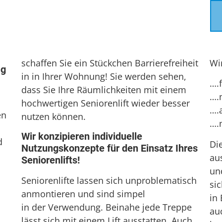
schaffen Sie ein Stückchen Barrierefreiheit
Wi
ag
in in Ihrer Wohnung! Sie werden sehen,
….
dass Sie Ihre Räumlichkeiten mit einem
….
hochwertigen Seniorenlift wieder besser
….
en
nutzen können.
….
Wir konzipieren individuelle
d
Di
Nutzungskonzepte für den Einsatz Ihres
au
Seniorenlifts!
und
Seniorenlifte lassen sich unproblematisch
sic
anmontieren und sind simpel
in
in der Verwendung. Beinahe jede Treppe
au
lässt sich mit einem Lift ausstatten. Auch