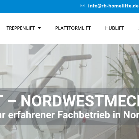
info@rh-homelifte.de
TREPPENLIFT
PLATTFORMLIFT
HUBLIFT
FT – NORDWESTME
 Ihr erfahrener Fachbetrieb in 