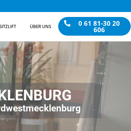
0 61 81-30 20
SITZLIFT
ÜBER UNS
606
CKLENBURG
Nordwestmecklenburg