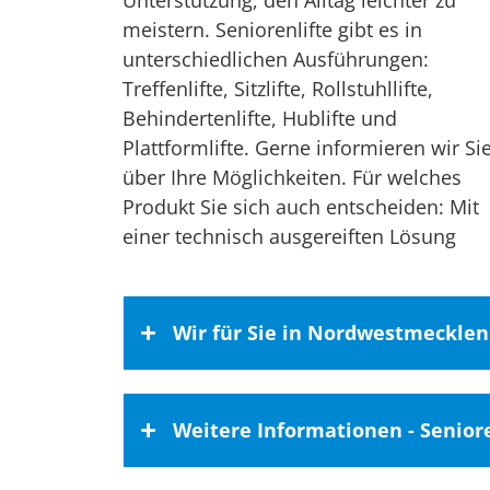
Unterstützung, den Alltag leichter zu
meistern. Seniorenlifte gibt es in
unterschiedlichen Ausführungen:
Treffenlifte, Sitzlifte, Rollstuhllifte,
Behindertenlifte, Hublifte und
Plattformlifte. Gerne informieren wir Si
über Ihre Möglichkeiten. Für welches
Produkt Sie sich auch entscheiden: Mit
einer technisch ausgereiften Lösung
Wir für Sie in Nordwestmeckle
Unser Einzugsbereich umfasst auc
Weitere Informationen - Seniore
Nordwestmecklenburg