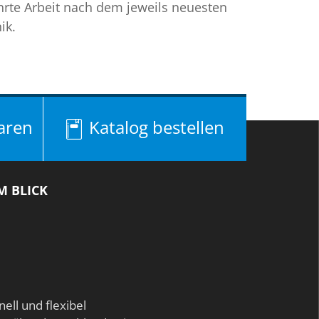
rte Arbeit nach dem jeweils neuesten
ik.
aren
Katalog bestellen
M BLICK
nell und flexibel