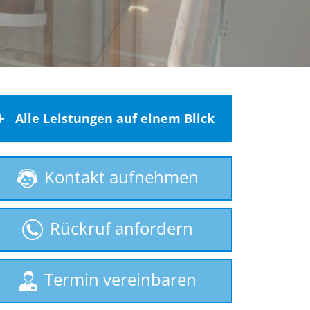
Alle Leistungen auf einem Blick
Behindertenlift
Kontakt aufnehmen
gebrauchte Treppenlifte
Homelift
Rückruf anfordern
Hublift
Plattformlift
Rollstuhllift
Termin vereinbaren
Sitzlift
Treppenaufzug