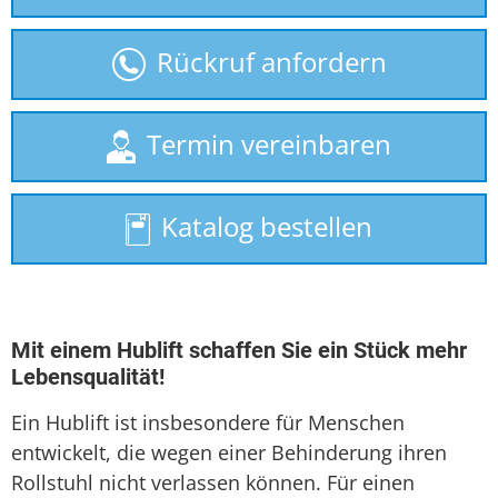
gebrauchte Treppenlifte
Rückruf anfordern
Homelift
Plattformlift
Termin vereinbaren
Rollstuhllift
Katalog bestellen
Seniorenlift
Sitzlift
Treppenaufzug
Mit einem Hublift schaffen Sie ein Stück mehr
Lebensqualität!
Treppenlift
Ein Hublift ist insbesondere für Menschen
Treppenlift mieten
entwickelt, die wegen einer Behinderung ihren
Rollstuhl nicht verlassen können. Für einen