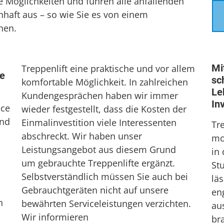
e Möglichkeiten und führen alle anfallenden
haft aus – so wie Sie es von einem
nen.
Mi
Treppenlift eine praktische und vor allem
te
sc
komfortable Möglichkeit. In zahlreichen
Le
Kundengesprächen haben wir immer
In
ice
wieder festgestellt, dass die Kosten der
ind
Einmalinvestition viele Interessenten
Tr
abschreckt. Wir haben unser
mo
Leistungsangebot aus diesem Grund
in
um gebrauchte Treppenlifte ergänzt.
St
Selbstverständlich müssen Sie auch bei
läs
Gebrauchtgeräten nicht auf unsere
en
n
bewährten Serviceleistungen verzichten.
au
Wir informieren
br