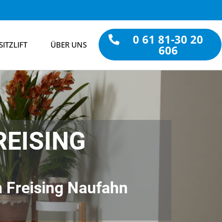
0 61 81-30 20
SITZLIFT
ÜBER UNS
606
REISING
in Freising Naufahn