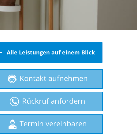
Alle Leistungen auf einem Blick
Behindertenlift
Kontakt aufnehmen
Homelift
Hublift
Rückruf anfordern
Plattformlift
Rollstuhllift
Seniorenlift
Termin vereinbaren
Sitzlift
Treppenaufzug