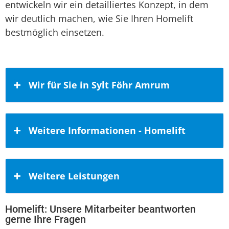
entwickeln wir ein detailliertes Konzept, in dem
wir deutlich machen, wie Sie Ihren Homelift
bestmöglich einsetzen.
Wir für Sie in Sylt Föhr Amrum
Für Sie da auf den Inseln Föhr, Amrum
Weitere Informationen - Homelift
und Sylt
Für Sie im Einsatz auf den nordfriesischen
Qualität zu besten Preisen
Inseln Föhr, Amrum und Sylt. Durch unsere
Weitere Leistungen
Geschäftstätigkeit haben wir uns einen
Häusliche Mobilitätslösungen müssen
sehr guten Überblick über die Architektur
hohen Ansprüchen gerecht werden.
Homelift: Unsere Mitarbeiter beantworten
der Städte und Gemeinden unseres
Seniorenlift Quickborn
,
Hublift
gerne Ihre Fragen
Nichtsdestrotrotz müssen die Preise