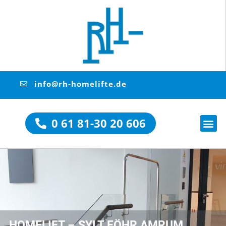
info@rh-homelifte.de
0 61 81-30 20 606
HOMELIFT – SYLT FÖHR AMRUM