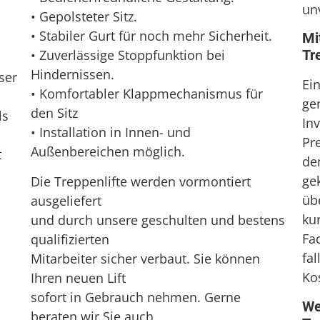
un
• Gepolsteter Sitz.
• Stabiler Gurt für noch mehr Sicherheit.
Mi
• Zuverlässige Stoppfunktion bei
Tr
Hindernissen.
ser
Ein
• Komfortabler Klappmechanismus für
ge
den Sitz
ls
Inv
• Installation in Innen- und
Pr
Außenbereichen möglich.
t
de
ge
Die Treppenlifte werden vormontiert
üb
ausgeliefert
ku
und durch unsere geschulten und bestens
Fa
qualifizierten
fa
Mitarbeiter sicher verbaut. Sie können
Ko
Ihren neuen Lift
sofort in Gebrauch nehmen. Gerne
We
beraten wir Sie auch