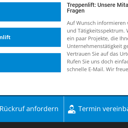
Treppenlift: Unsere Mit
Fragen
Auf Wunsch informieren w
und Tätigkeitsspektrum.
unden aus
lift
ein paar Projekte, die Ih
Unternehmenstätigkeit g
Vertrauen Sie auf das Urt
en wir uns einen
 Ihr Experte für
Rufen Sie uns doch einfa
Architektur der
schnelle E-Mail. Wir freue
zugsbereiches
 gehört auch
obilitätslösungen
 Schifferstadt
en Vertriebsgebiet.
ifte ist Ihr
dorf
,
Plattformlift
Mobilitätssysteme.
t
ersberg Schwanstetten
,
rkehrsgünstig in
Rückruf anfordern
Termin vereinb
llift Heidenheim
 im nördlichen
 Treppenlifte,
n Ibbenbüren
,
53.000 Einwohner auf
 in ausreichender
rtenlift Cottbus
,
nfurt ist
 Setzen Sie in Sachen