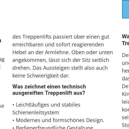
Wa
des Treppenlifts passiert über einen gut
n
Tr
erreichbaren und sofort reagierenden
Hebel an der Armlehne. Oben oder unten
Der
ag
angekommen, lässt sich der Sitz seitlich
un
d
drehen. Das Aussteigen stellt also auch
her
keine Schwierigkeit dar.
da
De
Was zeichnet einen technisch
ausgereiften Treppenlift aus?
Kin
le
• Leichtläufiges und stabiles
se
kom
Schienenleitsystem
sel
• Modernes und formschönes Design.
St
• Bedienerfreundliche Gestaltung.