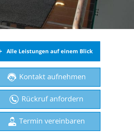
Alle Leistungen auf einem Blick
Behindertenlift
Kontakt aufnehmen
gebrauchte Treppenlifte
Homelift
Rückruf anfordern
Hublift
Plattformlift
Rollstuhllift
Termin vereinbaren
Seniorenlift
Sitzlift