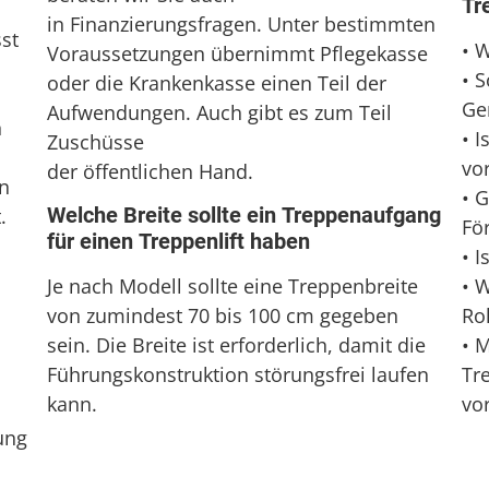
Tr
in Finanzierungsfragen. Unter bestimmten
st
• 
Voraussetzungen übernimmt Pflegekasse
• 
oder die Krankenkasse einen Teil der
Ge
Aufwendungen. Auch gibt es zum Teil
n
• 
Zuschüsse
vo
der öffentlichen Hand.
on
• G
Welche Breite sollte ein Treppenaufgang
.
Fö
für einen Treppenlift haben
• I
• W
Je nach Modell sollte eine Treppenbreite
Rol
von zumindest 70 bis 100 cm gegeben
• M
sein. Die Breite ist erforderlich, damit die
Tr
Führungskonstruktion störungsfrei laufen
vo
kann.
ung