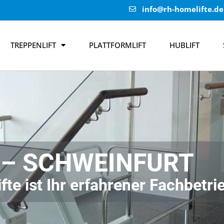
info@rh-homelifte.de
TREPPENLIFT
PLATTFORMLIFT
HUBLIFT
 – SCHWEINFURT
fte ist Ihr erfahrener Fachbetri