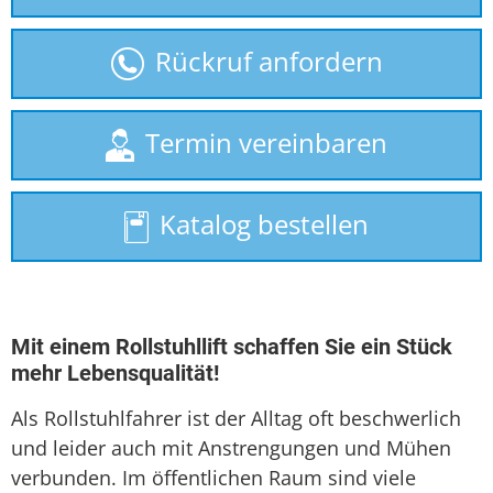
gebrauchte Treppenlifte
Rückruf anfordern
Homelift
Hublift
Termin vereinbaren
Plattformlift
Katalog bestellen
Seniorenlift
Sitzlift
Treppenaufzug
Mit einem Rollstuhllift schaffen Sie ein Stück
mehr Lebensqualität!
Treppenlift
Als Rollstuhlfahrer ist der Alltag oft beschwerlich
Treppenlift mieten
und leider auch mit Anstrengungen und Mühen
verbunden. Im öffentlichen Raum sind viele