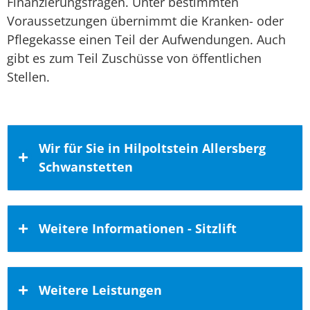
Finanzierungsfragen. Unter bestimmten
Voraussetzungen übernimmt die Kranken- oder
Pflegekasse einen Teil der Aufwendungen. Auch
gibt es zum Teil Zuschüsse von öffentlichen
Stellen.
Wir für Sie in Hilpoltstein Allersberg
Schwanstetten
Unser Wirkungskreis umfasst auch
Weitere Informationen - Sitzlift
Hilpoltstein, Schwanstetten und
Allersberg
Auch der Landkreis Roth mit seinen in
Kaufen Sie hochwertige häusliche
Weitere Leistungen
Mobilitätslösungen beim Fachbetrieb!
Summe 127.000 gemeldeten Einwohnern