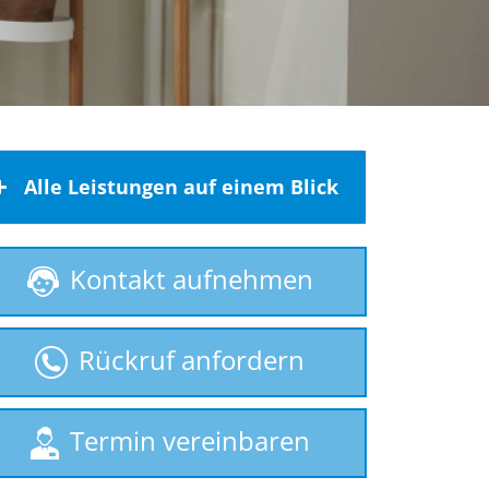
Alle Leistungen auf einem Blick
Behindertenlift
Kontakt aufnehmen
gebrauchte Treppenlifte
Homelift
Rückruf anfordern
Hublift
Plattformlift
Rollstuhllift
Termin vereinbaren
Seniorenlift
Sitzlift