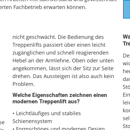
ierten Fachbetrieb erwarten können.
Wa
nicht geschwächt. Die Bedienung des
Tr
Treppenlifts passiert über einen leicht
zugänglichen und schnell reagierenden
De
Hebel an der Armlehne. Oben oder unten
wi
angekommen, lässt sich der Sitz zur Seite
her
drehen. Das Aussteigen ist also auch kein
da
Problem.
St
Ein
Welche Eigenschaften zeichnen einen
modernen Treppenlift aus?
le
kom
• Leichtläufiges und stabiles
sel
Schienensystem
se
St
• Formschönes und modernes Design.