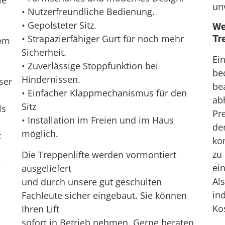
le
un
• Nutzerfreundliche Bedienung.
• Gepolsteter Sitz.
We
• Strapazierfähiger Gurt für noch mehr
Tr
rem
Sicherheit.
Ein
• Zuverlässige Stoppfunktion bei
be
Hindernissen.
ser
bea
• Einfacher Klappmechanismus für den
ab
Sitz
ls
Pr
• Installation im Freien und im Haus
de
möglich.
t
ko
zu
Die Treppenlifte werden vormontiert
.
ei
ausgeliefert
Al
und durch unsere gut geschulten
in
Fachleute sicher eingebaut. Sie können
Ko
Ihren Lift
sofort in Betrieb nehmen. Gerne beraten