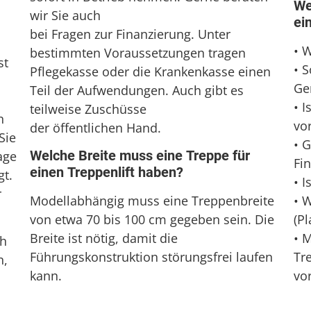
We
wir Sie auch
ei
bei Fragen zur Finanzierung. Unter
• 
bestimmten Voraussetzungen tragen
st
• 
Pflegekasse oder die Krankenkasse einen
Ge
Teil der Aufwendungen. Auch gibt es
• 
teilweise Zuschüsse
n
vo
der öffentlichen Hand.
Sie
• 
Welche Breite muss eine Treppe für
age
Fi
einen Treppenlift haben?
gt.
• I
r
• 
Modellabhängig muss eine Treppenbreite
(Pl
von etwa 70 bis 100 cm gegeben sein. Die
• 
Breite ist nötig, damit die
ch
Tr
Führungskonstruktion störungsfrei laufen
n,
vo
kann.