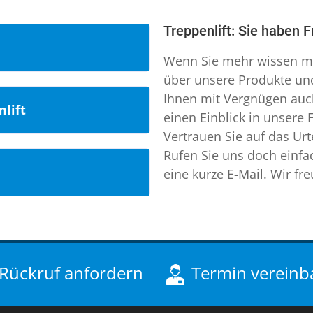
Treppenlift: Sie haben 
Wenn Sie mehr wissen mö
über unsere Produkte un
Ihnen mit Vergnügen auch
unden aus Prenzlau
lift
einen Einblick in unsere 
u und Umgebung aktiv!
Vertrauen Sie auf das Urt
 Die Gemeinde ist
Rufen Sie uns doch einfa
xperten für
Landkreises
eine kurze E-Mail. Wir fr
 circa 19.000
on rund 142
obilitätslösungen
fzug Bruchsal
 Gemeinde der
fizierter Experte für
hllift Oberhausen
,
cher
 Unternehmenssitz
ift Zeitz Naumburg
,
 ist eine der am
Rückruf anfordern
Termin vereinb
au. Wir halten stets
Ettlingen Bretten
tschlands. Die
Hublifte und
Nordfriesland
,
Hublift
mit 133 Einwohnern
 zum Kaufen für Sie