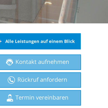
Alle Leistungen auf einem Blick
Behindertenlift
Kontakt aufnehmen
gebrauchte Treppenlifte
Homelift
Rückruf anfordern
Hublift
Plattformlift
Rollstuhllift
Termin vereinbaren
Sitzlift
Treppenaufzug