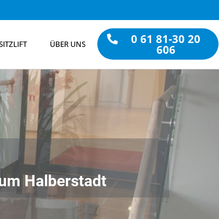
0 61 81-30 20
SITZLIFT
ÜBER UNS
606
Raum Halberstadt