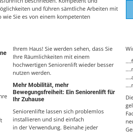
usführlich beschrieben. Kompetent und
Möglichkeiten und führen sämtliche Arbeiten mit
o wie Sie es von einem kompetenten
Ihrem Haus! Sie werden sehen, dass Sie
Wi
ine
Ihre Räumlichkeiten mit einem
….
hochwertigen Seniorenlift wieder besser
….
nutzen werden.
….a
Mehr Mobilität, mehr
….
Bewegungsfreiheit: Ein Seniorenlift für
hre
Di
Ihr Zuhause
ge
Seniorenlifte lassen sich problemlos
Fa
installieren und sind einfach
t
ne
in der Verwendung. Beinahe jeder
Ge