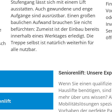
Stufengang lässt sich mit einem Lift
Fi
ausstatten. Auch gewundene und enge
Vo
Aufgänge sind ausrüstbar. Einen großen
od
baulichen Aufwand brauchen Sie nicht
Inv
befürchten: Zumeist ist der Einbau bereits
e
Se
innerhalb eines Werktages erledigt. Die
öf
Treppe selbst ist natürlich weiterhin für
sch
alle nutzbar.
n
Seniorenlift: Unsere Ex
Wenn Sie einen qualifizi
Hauslifte benötigen, sind
mehr über uns wissen? Al
 Halberstadt
nlift
Mobilitätslösungen spezia
ben wir uns einen
Vorhaben der perfekte Pa