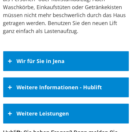
Waschkörbe, Einkaufstüten oder Getränkekisten
müssen nicht mehr beschwerlich durch das Haus
getragen werden. Benutzen Sie den neuen Lift
ganz einfach als Lastenaufzug.
Wir für Sie in Jena
Wir freuen uns über Anfragen aus Jena
Weitere Informationen - Hublift
Jena ist zweitgrößte Stadt im Land
Thüringen und gleichzeitig ein wichtiges
Kaufen bei rh-homelifte – Ihrem
Weitere Leistungen
Oberzentrum der Region. In der
Experten für häusliche
thüringischen Metropole leben aktuell
Mobilitätslösungen
etwas über 111.000 Einwohner auf einer