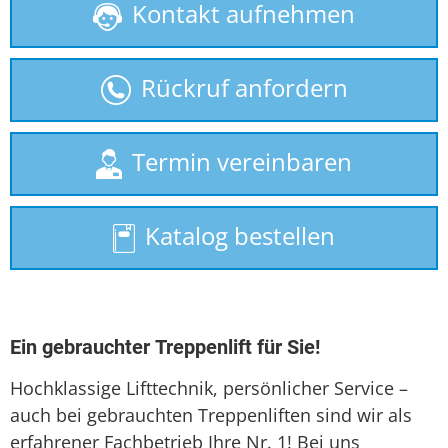
Kontakt aufnehmen
Behindertenlift
Homelift
Rückruf anfordern
Hublift
Plattformlift
Termin vereinbaren
Rollstuhllift
Katalog bestellen
Seniorenlift
Sitzlift
Treppenaufzug
Ein gebrauchter Treppenlift für Sie!
Treppenlift
Hochklassige Lifttechnik, persönlicher Service –
auch bei gebrauchten Treppenliften sind wir als
Treppenlift mieten
erfahrener Fachbetrieb Ihre Nr. 1! Bei uns