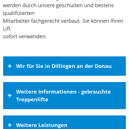
werden durch unsere geschulten und bestens
qualifizierten
Mitarbeiter fachgerecht verbaut. Sie können Ihren
Lift
sofort verwenden.
Wir für Sie in Dillingen an der Donau
Wir arbeiten gerne für Kunden aus
Weitere Informationen - gebrauchte
Dillingen an der Donau, Wertingen und
Treppenlifte
Lauingen (Donau)
Wir arbeiten für Kunden aus dem Kreis
Dillingen an der Donau! Dillingen ist eine
Kaufen bei rh-homelifte – Ihrem
Weitere Leistungen