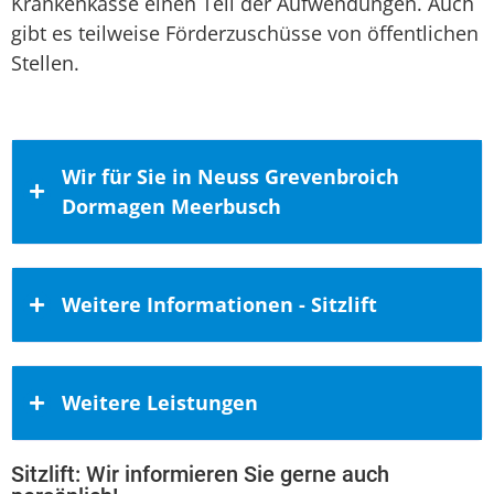
Krankenkasse einen Teil der Aufwendungen. Auch
gibt es teilweise Förderzuschüsse von öffentlichen
Stellen.
Wir für Sie in Neuss Grevenbroich
Dormagen Meerbusch
##U1##Unser Vertriebsgebiet umfasst
Weitere Informationen - Sitzlift
auch Neuss, Grevenbroich, Meerbusch,
Dormagen, Kaarst, Korschenbroich, Jüchen
und Rommerskirchen##/U1##
Kaufen bei rh-homelifte – Ihrem
Weitere Leistungen
Natürlich gehört auch der Rhein-Kreis
Experten für häusliche
Neuss zu unserem unmittelbaren
Mobilitätslösungen
Geschäftsgebiet. Sie kommen aus Neuss,
Sitzlift: Wir informieren Sie gerne auch
Behindertenlift Freising Naufahn Moorburg