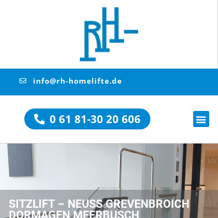
info@rh-homelifte.de
0 61 81-30 20 606
SITZLIFT – NEUSS GREVENBROICH
DORMAGEN MEERBUSCH