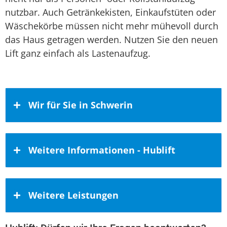
nutzbar. Auch Getränkekisten, Einkaufstüten oder
Wäschekörbe müssen nicht mehr mühevoll durch
das Haus getragen werden. Nutzen Sie den neuen
Lift ganz einfach als Lastenaufzug.
Wir für Sie in Schwerin
Unser Einzugsbereich umfasst auch
Weitere Informationen - Hublift
Schwerin
Die kreisfreie Stadt Schwerin ist die
Kaufen Sie häusliche Mobilitätslösungen
Landeshauptstadt des Bundeslandes
Weitere Leistungen
beim Spezialisten
Mecklenburg-Vorpommern. In Schwerin
leben in etwa 95.000 Bewohner auf einer
Kaufen Sie erstklassige häusliche