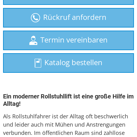
gebrauchte Treppenlifte
Rückruf anfordern
Homelift
Hublift
Termin vereinbaren
Plattformlift
Katalog bestellen
Seniorenlift
Sitzlift
Treppenaufzug
Ein moderner Rollstuhllift ist eine große Hilfe im
Alltag!
Treppenlift
Als Rollstuhlfahrer ist der Alltag oft beschwerlich
Treppenlift mieten
und leider auch mit Mühen und Anstrengungen
verbunden. Im öffentlichen Raum sind zahllose