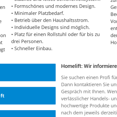
zu
• Formschönes und modernes Design.
den
Ge
• Minimaler Platzbedarf.
Be
• Betrieb über den Haushaltsstrom.
e
Vo
• Individuelle Designs sind möglich.
ent
• Platz für einen Rollstuhl oder für bis zu
ion
de
drei Personen.
nt
Ho
• Schneller Einbau.
ügt
Homelift: Wir informier
Sie suchen einen Profi fü
Dann kontaktieren Sie uns
Gespräch mit Ihnen. Wenn
ft
verlässlicher Handels- u
denburg aktiv. Durch
hochwertige Produkte und
 uns einen guten
nach dem jeweils derzeiti