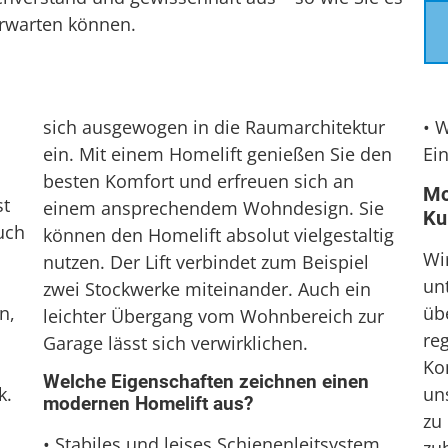
erwarten können.
sich ausgewogen in die Raumarchitektur
• 
ein. Mit einem Homelift genießen Sie den
Ein
besten Komfort und erfreuen sich an
Mo
st
einem ansprechendem Wohndesign. Sie
Ku
uch
können den Homelift absolut vielgestaltig
Wi
nutzen. Der Lift verbindet zum Beispiel
un
zwei Stockwerke miteinander. Auch ein
n,
üb
leichter Übergang vom Wohnbereich zur
re
Garage lässt sich verwirklichen.
Ko
Welche Eigenschaften zeichnen einen
k.
uns
modernen Homelift aus?
zu
• Stabiles und leises Schienenleitsystem.