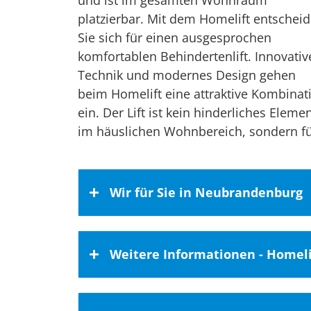
und ist im gesamten Wohnraum
platzierbar. Mit dem Homelift entschei
Sie sich für einen ausgesprochen
komfortablen Behindertenlift. Innovativ
Technik und modernes Design gehen
beim Homelift eine attraktive Kombinat
ein. Der Lift ist kein hinderliches Eleme
im häuslichen Wohnbereich, sondern f
Wir für Sie in Neubrandenburg
Für Sie da in Neubrandenburg
Weitere Informationen - Homeli
Wir werden für Kunden aus Neubran
unsere Geschäftstätigkeit haben wir