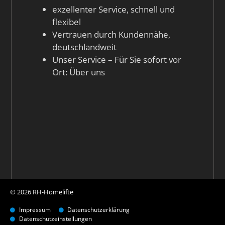
Oberstdorf Fischen
,
Behindertenlift Sankt
exzellenter Service, schnell und
flexibel
Peter Ording
,
Homelift Gronau
,
Seniorenlift
Vertrauen durch Kundennähe,
Siegen Kreuztal Netphen
,
gebrauchte
deutschlandweit
Treppenlifte Amberg
,
Behindertenlift
Unser Service – Für Sie sofort vor
Ort:
Über uns
Krefeld
,
Hublift Ribnitz Dammgarten
,
Treppenaufzug Vechta
,
Plattformlift
Boizenburg
,
Treppenlift mieten
Senftenberg
,
Seniorenlift Essen
,
Sitzlift
Rastatt Gaggenau Bühl
,
Treppenlift Cham
Roding
,
Treppenaufzug Ahaus
,
gebrauchte
Treppenlifte Hamm
,
Treppenaufzug
Ludwigslust
,
Treppenlift mieten
© 2026 RH-Homelifte
Ludwigslust
,
Behindertenlift Karlsruhe
,
Impressum
Datenschutzerklärung
Sitzlift Pattensen Hemmingen
,
Hublift
Datenschutzeinstellungen