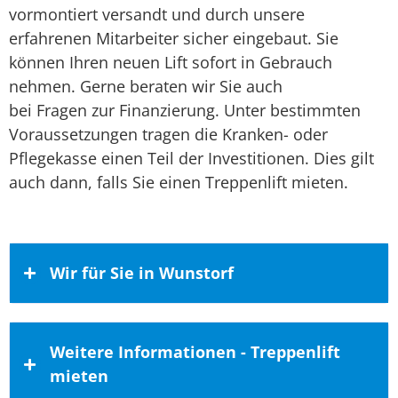
vormontiert versandt und durch unsere
erfahrenen Mitarbeiter sicher eingebaut. Sie
können Ihren neuen Lift sofort in Gebrauch
nehmen. Gerne beraten wir Sie auch
bei Fragen zur Finanzierung. Unter bestimmten
Voraussetzungen tragen die Kranken- oder
Pflegekasse einen Teil der Investitionen. Dies gilt
auch dann, falls Sie einen Treppenlift mieten.
Wir für Sie in Wunstorf
Unsere Produkte auch für Privat- und
Weitere Informationen - Treppenlift
Geschäftskunden aus Wunstorf
mieten