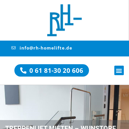
info@rh-homelifte.de
0 61 81-30 20 606
TREPPENLIFT MIETEN – WUNSTORF